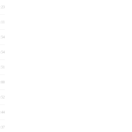
2:23
8:11
7:54
6:54
7:51
0:00
9:52
9:44
9:37