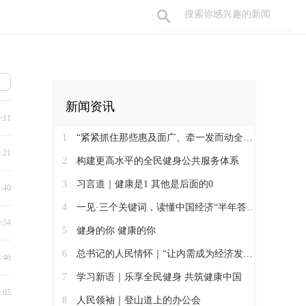
新闻资讯
0:11
1
“紧紧抓住那些惠及面广、牵一发而动全身的工作”
3:21
2
构建更高水平的全民健身公共服务体系
3
习言道｜健康是1 其他是后面的0
2:40
4
一见·三个关键词，读懂中国经济“半年答卷”
9:54
5
健身的你 健康的你
6
总书记的人民情怀｜“让内需成为经济发展的主动力”
8:46
7
学习新语｜乐享全民健身 共筑健康中国
8:05
8
人民领袖｜登山道上的办公会