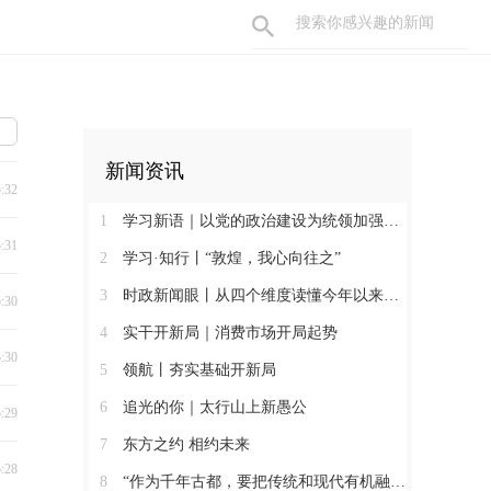
新闻资讯
5:32
1
学习新语｜以党的政治建设为统领加强党的各方面建设
5:31
2
学习·知行丨“敦煌，我心向往之”
3
时政新闻眼丨从四个维度读懂今年以来中国元首外交
5:30
4
实干开新局｜消费市场开局起势
5:30
5
领航丨夯实基础开新局
6
追光的你｜太行山上新愚公
5:29
7
东方之约 相约未来
5:28
8
“作为千年古都，要把传统和现代有机融合在一起”