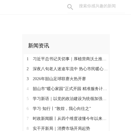
新闻资讯
1
习近平总书记关切事｜厚植营商沃土推动东北全面振兴
2
深夜八旬老人迷途车流中 热心市民暖心护送助其平安归家
3
2026年韶山足球联赛火热开赛
4
韶山市“暖心家园”正式开园 精准服务计生特殊家庭
5
学习新语｜以党的政治建设为统领加强党的各方面建设
6
学习·知行丨“敦煌，我心向往之”
7
时政新闻眼丨从四个维度读懂今年以来中国元首外交
8
实干开新局｜消费市场开局起势