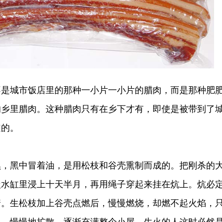
城市饭店里的那种一小片一小片的腊肉，而是那种肥
的乡里腊肉。这种腊肉只有在乡下才有，即使是被带到了
道的。
黑中冒着油，是用松枝和谷壳熏制而成的。把刚杀的
盐水缸里浸上十天半月，再用绳子穿起来挂在炕上。炕必
着。生松枝加上谷壳点燃后，慢慢燃烧，却燃不起火焰，