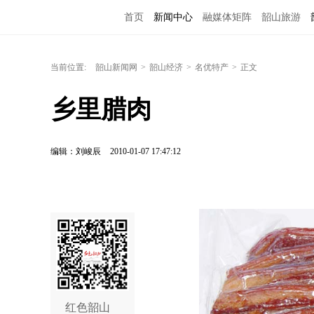
首页
新闻中心
融媒体矩阵
韶山旅游
当前位置:
韶山新闻网
>
韶山经济
>
名优特产
>
正文
乡里腊肉
编辑：刘峻辰
2010-01-07 17:47:12
红色韶山