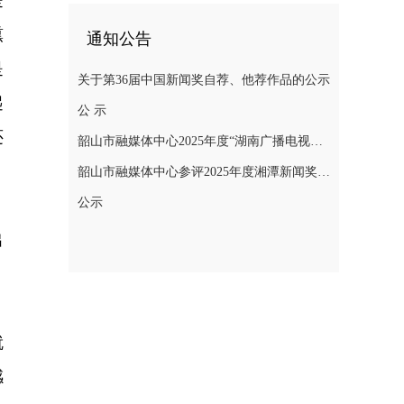
是
熏
通知公告
是
关于第36届中国新闻奖自荐、他荐作品的公示
起
公 示
还
韶山市融媒体中心2025年度“湖南广播电视奖”县融专项奖参评作品公示
。
韶山市融媒体中心参评2025年度湘潭新闻奖评选作品公示
公示
出
，
就
感