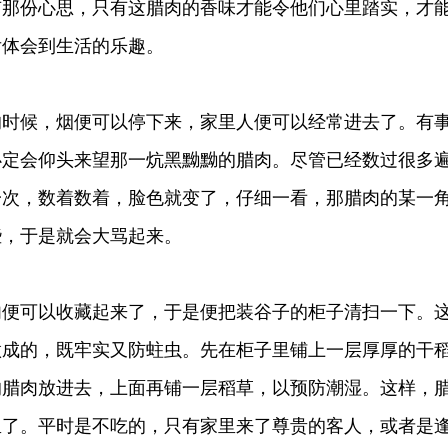
有那份心思，只有这腊肉的香味才能令他们心里踏实，才
后体会到生活的乐趣。
候，烟便可以停下来，家里人便可以经常进去了。有
必定会仰头来望那一炕黑黝黝的腊肉。尽管已经数过很多
一次，数着数着，脸色就变了，仔细一看，那腊肉的某一
些，于是就会大骂起来。
可以收藏起来了，于是便把装谷子的柜子清扫一下。
做成的，既牢实又防蛀虫。先在柜子里铺上一层厚厚的干
的腊肉放进去，上面再铺一层稻草，以预防潮湿。这样，
里了。平时是不吃的，只有家里来了尊贵的客人，或者是