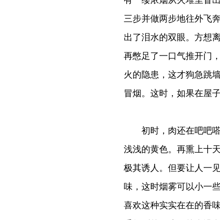
有一缕浓烟从火堆里冒
三步并做两步地往外飞
出了泪水的双眼。方想
再憋足了一口气推开门
火的隐患，这才狗急跳
冒烟。这时，如果在屋
初时，肉还在吧吧嗒嗒
浅浅的黄色。再熏上十
极其诱人。但要让人一见
味，这时烟雾可以小一
喜欢这种实实在在的香