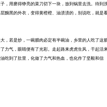
柜子，用磨得铮亮的菜刀切下一块，放到锅里去洗。待到
那层黝黑的外衣，变得黄橙橙、油渍渍的，别说吃，就是
。
，若是炒，一碗腊肉必定有半碗油，乡里的人吃了这
有了力气，眼睛便有了光彩。走起路来虎虎生风，干起活
些油吃到了肚里，化做了力气和热血，也化作了坚毅和信