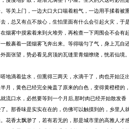
出，慢慢地扩散，逐渐充满整个小屋。生火的人这时必然
奔。等关上门，一边大口大口喘着粗气，一边用手揉着被
离去，总又有点不放心，生怕里面有什么会引起火灾，于
，在烟雾中摸索着来到火堆旁，再检查一下周围会不会有
墙一般裹着一团烟雾飞奔出来。等得喘匀了气，身上兀自
子外面张望，势必看见房顶的瓦缝里青烟缭绕，恍若仙境
地滴着盐水，但熏得三两天，水滴干了，肉也开始泛
天半月，黄色已经完全掩盖了原来的白色，变得黄橙橙的
就流口水，必然要等到一个月后,那时肉已经开始散发香
些了。那香味是实实在在的，仿佛可以触摸到的，乡里人
味。花香太飘渺了，若有若无的，那是城市里的高雅人才