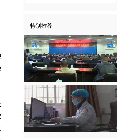
特别推荐
肥
城
大
定
只