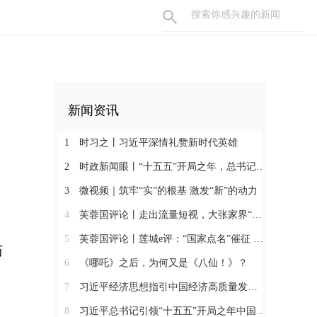
新闻资讯
1
时习之丨习近平深情礼赞新时代英雄
2
时政新闻眼丨“十五五”开局之年，总书记关心百姓身边这些民生大事
3
微视频｜筑牢“实”的根基 激发“新”的动力
4
芙蓉国评论丨走出流量短视，大张家界“大”在哪
山
5
芙蓉国评论丨莲城e评：“国家点名”催征 三湘文旅提速
历
6
《哪吒》之后，为何又是《八仙！》？
7
习近平经济思想指引中国经济高质量发展行稳致远
8
习近平总书记引领“十五五”开局之年中国经济破浪前行