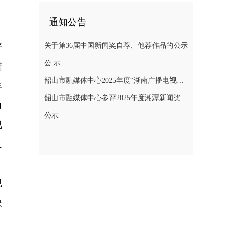
通知公告
好
关于第36届中国新闻奖自荐、他荐作品的公示
公 示
进
韶山市融媒体中心2025年度“湖南广播电视奖”县融专项奖参评作品公示
丰
韶山市融媒体中心参评2025年度湘潭新闻奖评选作品公示
力
公示
视
人
视
决