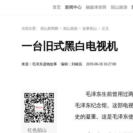
首页
新闻中心
融媒体矩阵
韶山旅游
当前位置:
韶山新闻网
>
韶山旅游
>
故事韶山
>
正文
一台旧式黑白电视机
来源：毛泽东遗物故事
编辑：刘峻辰
2019-06-18 16:27:00
毛泽东生前曾用过两部
毛泽东纪念馆。这部电
史的凝重。这是毛泽东
红色韶山