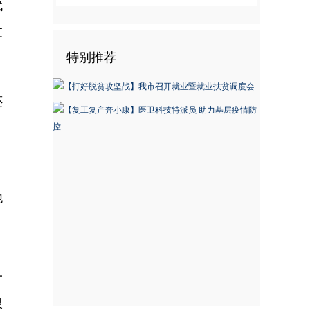
代
过
特别推荐
还
。
他
。
一
银