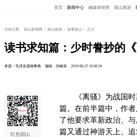
首页
新闻中心
融媒体矩阵
韶山旅游
当前位置:
韶山新闻网
>
韶山旅游
>
故事韶山
>
正文
读书求知篇：少时誊抄的《
来源：毛泽东遗物事典
编辑：刘峻辰
2019-06-25 10:08:34
《离骚》为战国时期
篇。在前半篇中，作者
了他要求革新政治、与
篇又通过神游天上、追
红色韶山