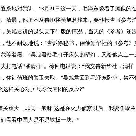
逐条地对我讲。”3月21日这一天，毛泽东像着了魔似的
着。清晨，他迫不及待地将吴旭君找来，要他报告《参考
事，吴旭君讲的是头天下午版的情况，当天的《参考》还
，他不耐烦地说：“告诉徐秘书，催催新华社的《参考》
我等着看。”吴旭君给毛打开床头的壁灯，又给他点上一
夫打电话“催清样”。徐回电话说：“我交待新华社，清样
，你让值班的警卫去取。”吴旭君回到毛泽东卧室，禁不
么这样关心对乒乓球代表团的反应?”
关重大，非同一般呀!这是在火力侦察以后，我要争取主
们看看中国人是不是铁板一块。”