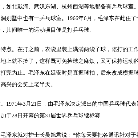
方，如北戴河、武汉东湖、杭州西湖等地都备有乒乓球室
水洞别墅中也有一乒乓球室。1966年6月，毛泽东在此住了
计，其间唯一的运动项目便是打乒乓球。
点。在打之前，衣袋里装上满满两袋子球，陪打的工
在地上就不捡了，这样既可免捡球之麻烦，又可保持运动
球打完为止。毛泽东在延安时是直握球拍，后来改成横握
，高兴的会笑上老半天。
971年3月21日，由毛泽东决定派出的中国乒乓球代表
加于28日开幕的第31届世界乒乓球锦标赛。
泽东就对护士长吴旭君说：“你每天要把各通讯社对于