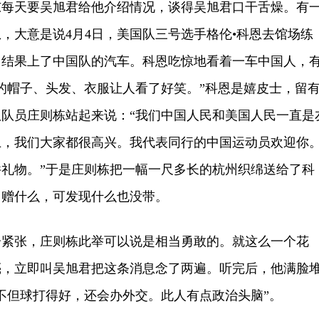
天要吴旭君给他介绍情况，谈得吴旭君口干舌燥。有
，大意是说4月4日，美国队三号选手格伦•科恩去馆场练
，结果上了中国队的汽车。科恩吃惊地看着一车中国人，
的帽子、头发、衣服让人看了好笑。”科恩是嬉皮士，留
队员庄则栋站起来说：“我们中国人民和美国人民一直是
上，我们大家都很高兴。我代表同行的中国运动员欢迎你
礼物。”于是庄则栋把一幅一尺多长的杭州织绵送给了科
回赠什么，可发现什么也没带。
张，庄则栋此举可以说是相当勇敢的。就这么一个花
亮，立即叫吴旭君把这条消息念了两遍。听完后，他满脸
不但球打得好，还会办外交。此人有点政治头脑”。