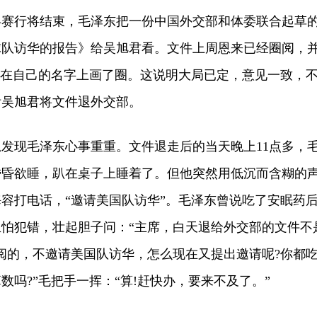
赛行将结束，毛泽东把一份中国外交部和体委联合起草
球队访华的报告》给吴旭君看。文件上周恩来已经圈阅，
也在自己的名字上画了圈。这说明大局已定，意见一致，
咐吴旭君将文件退外交部。
现毛泽东心事重重。文件退走后的当天晚上11点多，
昏昏欲睡，趴在桌子上睡着了。但他突然用低沉而含糊的
容打电话，“邀请美国队访华”。毛泽东曾说吃了安眠药
怕犯错，壮起胆子问：“主席，白天退给外交部的文件不
阅的，不邀请美国队访华，怎么现在又提出邀请呢?你都
数吗?”毛把手一挥：“算!赶快办，要来不及了。”