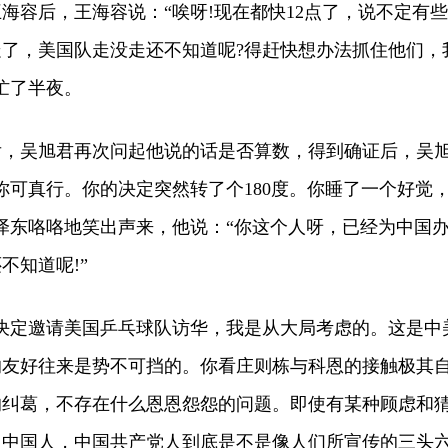
容后，王海容说：“唉呀!现在都快12点了，说不定有些
了，美国队走没走还不知道呢?得赶快想办法抓住他们，
忙了半夜。
吴旭君再次问起他说的话是否算数，得到确证后，吴
你可真行。你的决定突然转了个180度。你睡了一个好觉
泽东咯咯地笑出声来，他说：“你这个人呀，已经为中国
不知道呢!”
定邀请美国乒乓球队访华，我是从大局考虑的。这是中
的友好往来是势不可挡的。你看庄则栋与科恩的接触极其
的纠葛，不存在什么恩恩怨怨的问题。即使有某种顾虑和
。中国人，中国共产党人到底是不是像人们所宣传的三头