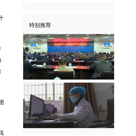
。
十
特别推荐
作
的
球
团
我