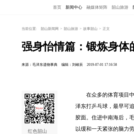
首页
新闻中心
融媒体矩阵
韶山旅游
当前位置:
韶山新闻网
>
韶山旅游
>
故事韶山
>
正文
强身怡情篇：锻炼身体
来源：毛泽东遗物事典
编辑：刘峻辰
2019-07-01 17:16:58
在众多的体育项目中，
泽东打乒乓球，最早可
胶面。住进中南海后，
以缓和一天紧张的脑力
红色韶山