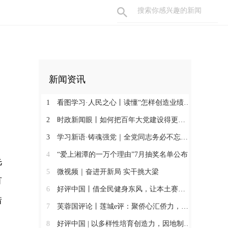
新闻资讯
1
看图学习·人民之心丨读懂“怎样创造业绩”的实干路径
2
时政新闻眼丨如何把百年大党建设得更加坚强有力？总书记这样部署
3
学习新语·铸魂强党｜全党同志务必不忘初心、牢记使命
4
“爱上湘潭的一万个理由”7月抽奖名单公布
毛
5
微视频｜奋进开新局 实干挑大梁
有
6
好评中国丨借全民健身东风，让本土赛事撬动消费新增长
借
7
芙蓉国评论丨莲城e评：聚侨心汇侨力，山海万里皆家国
8
好评中国 | 以多样性培育创造力，因地制宜发展新质生产力