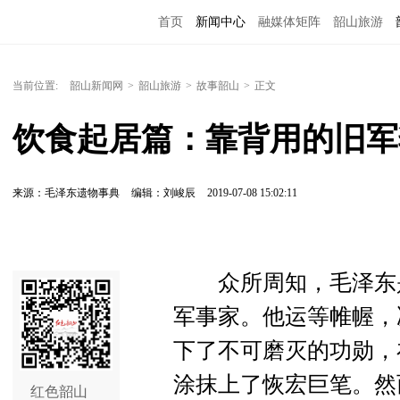
首页
新闻中心
融媒体矩阵
韶山旅游
当前位置:
韶山新闻网
>
韶山旅游
>
故事韶山
>
正文
饮食起居篇：靠背用的旧军
来源：毛泽东遗物事典
编辑：刘峻辰
2019-07-08 15:02:11
众所周知，毛泽东是
军事家。他运等帷幄，
下了不可磨灭的功勋，
涂抹上了恢宏巨笔。然
红色韶山