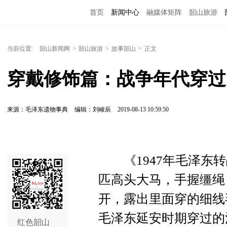
首页
新闻中心
融媒体矩阵
韶山旅游
当前位置:
韶山新闻网
>
韶山旅游
>
故事韶山
>
正文
穿戴修饰篇：战争年代穿过
来源：毛泽东遗物事典
编辑：刘峻辰
2019-08-13 10:59:50
《1947年毛泽东转
匹高头大马，手握缰绳
开，露出里面穿的细线
毛泽东延安时期穿过的
红色韶山