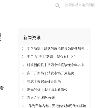
 
新闻资讯
1
学习新语｜以党的政治建设为统领加强党的各方面建设
2
学习·知行丨“敦煌，我心向往之”
3
时政新闻眼丨从四个维度读懂今年以来中国元首外交
4
实干开新局｜消费市场开局起势
5
领航丨夯实基础开新局
看
6
追光的你｜太行山上新愚公
7
东方之约 相约未来
8
“作为千年古都，要把传统和现代有机融合在一起”