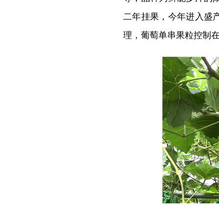
二年挂果，今年进入盛
理，葡萄单串果粒控制在6