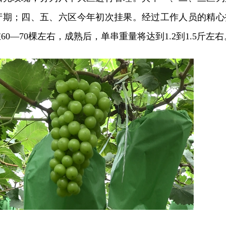
产期；四、五、六区今年初次挂果。经过工作人员的精心
0—70棵左右，成熟后，单串重量将达到1.2到1.5斤左右