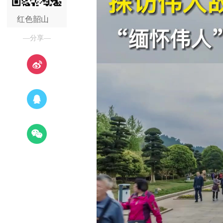
红色韶山
—分享—