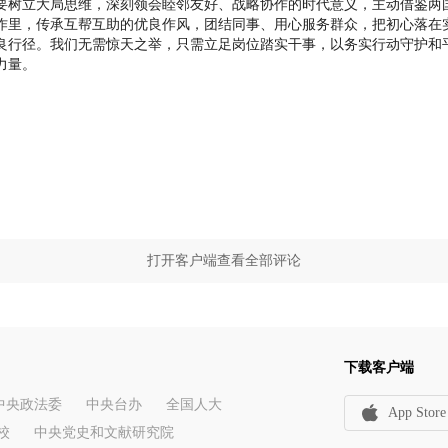
要树立大局思维，深刻领会睦邻友好、战略协作的时代意义，主动借鉴两
作里，传承互帮互助的优良作风，团结同事、用心服务群众，把初心落在
良行径。我们无需惊天之举，只需立足岗位踏实干事，以务实行动守护和
力量。
打开客户端查看全部评论
下载客户端
中央政法委
中央台办
全国人大
App Store
校
中央党史和文献研究院