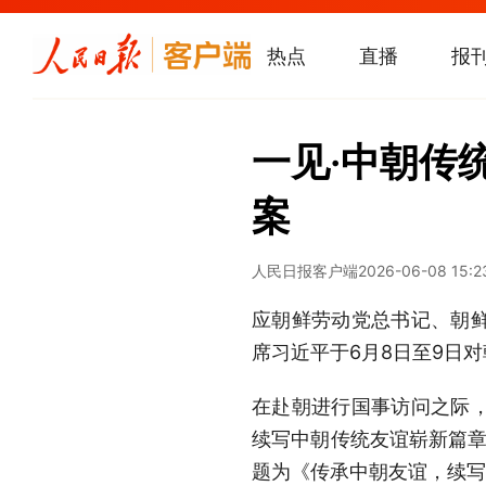
热点
直播
报
一见·中朝传
案
人民日报客户端
2026-06-08 15:2
应朝鲜劳动党总书记、朝
席习近平于6月8日至9日
在赴朝进行国事访问之际
续写中朝传统友谊崭新篇章
题为《传承中朝友谊，续写