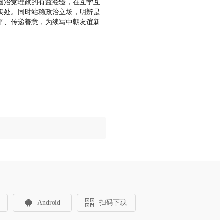
国治党理政的有益经验，在互学互
实处。同时站稳政治立场，明辨是
平、传递善意，为续写中朝友谊新
Android
扫码下载