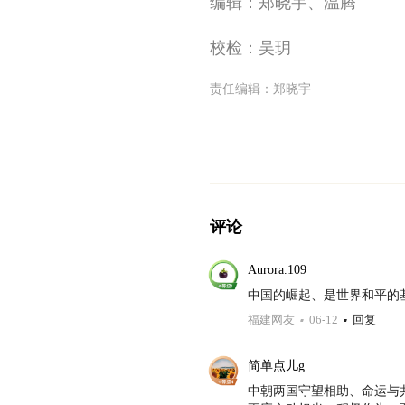
编辑：郑晓宇、温腾
校检：吴玥
责任编辑：
郑晓宇
评论
Aurora.109
中国的崛起、是世界和平的
福建网友
06-12
回复
简单点儿g
中朝两国守望相助、命运与