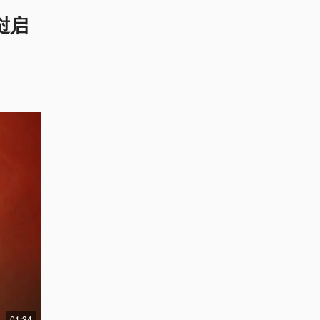
挝启
01:34