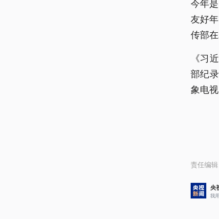
今年是
友好年
传部在
《习
部纪
象电视
责任编辑
央
我