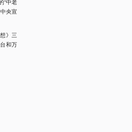
的“中老
党中央宣
想》三
台和万