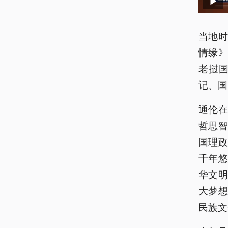
当地时
情缘
老挝
记、国
通伦
哲思
国理
千年
华文
大梦
民族文