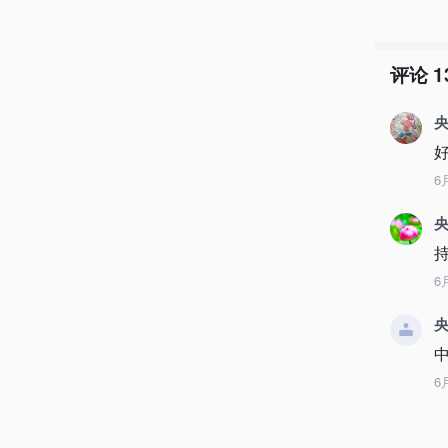
评论
1
央
6
央
持
6
央
6