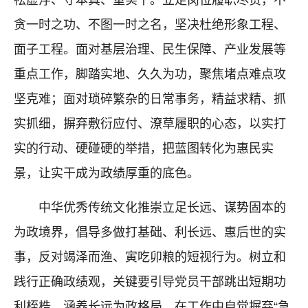
祛虚浮、守本真、重实干。立足岗位履职尽责，不
贪一时之功、不图一时之名，坚决杜绝形象工程、
面子工程。面对基层治理、民生保障、产业发展等
重点工作，脚踏实地、久久为功，聚焦堵点难点攻
坚克难；面对琐碎繁杂的日常事务，精益求精、抓
实抓细，摒弃敷衍应付、潦草履职的心态，以实打
实的行动、硬碰硬的举措，把蓝图转化为惠民实
景，让实干成为政绩厚重的底色。
中华优秀传统文化推崇立足长远、谋势固本的
为政境界，倡导多做打基础、利长远、惠后世的实
事，反对竭泽而渔、寅吃卯粮的短视行为。树立和
践行正确政绩观，关键要引导党员干部跳出短期功
利桎梏，涵养长远为政格局。在工作中自觉摒弃“急