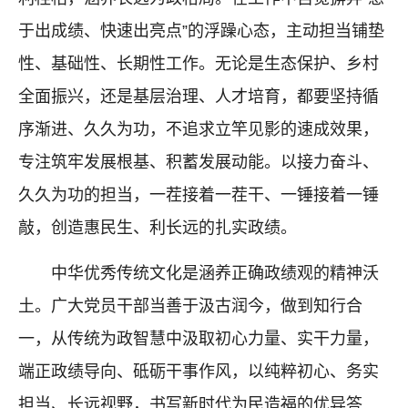
于出成绩、快速出亮点”的浮躁心态，主动担当铺垫
性、基础性、长期性工作。无论是生态保护、乡村
全面振兴，还是基层治理、人才培育，都要坚持循
序渐进、久久为功，不追求立竿见影的速成效果，
专注筑牢发展根基、积蓄发展动能。以接力奋斗、
久久为功的担当，一茬接着一茬干、一锤接着一锤
敲，创造惠民生、利长远的扎实政绩。
中华优秀传统文化是涵养正确政绩观的精神沃
土。广大党员干部当善于汲古润今，做到知行合
一，从传统为政智慧中汲取初心力量、实干力量，
端正政绩导向、砥砺干事作风，以纯粹初心、务实
担当、长远视野，书写新时代为民造福的优异答