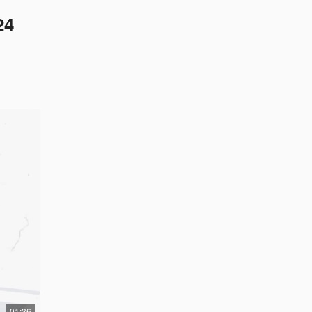
4
01:36