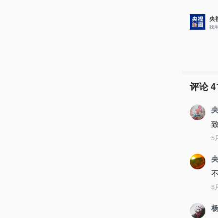
央
我
评论
4
央
5
5