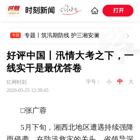
专题丨筑汛期防线 护三湘安澜
专题
好评中国丨汛情大考之下，一
线实干是最优答卷
中
字号：
小
大
红网时刻
2026-05-25 12:39:45
□张广蓉
5月下旬，湘西北地区遭遇持续强降
雨侵袭。在防汛救灾的关头，省领导深