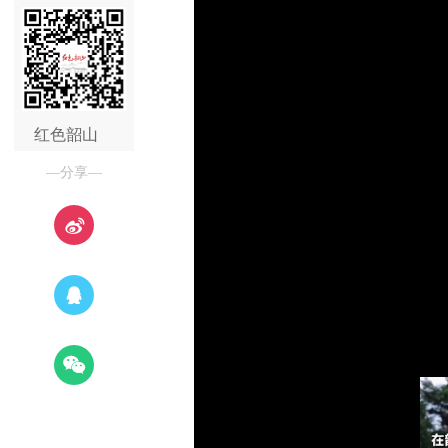
红色韶山
—分享—