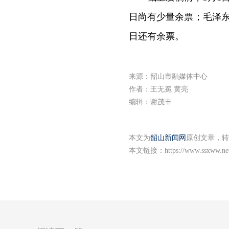
日尚有少量余票；毛泽东
日还有余票。
来源：韶山市融媒体中心
作者：王无冕 黄亮
编辑：谢茂丰
本文为
韶山新闻网
原创文章，转
本文链接：
https://www.ssxww.ne