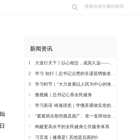
新闻资讯
1
大道行天下丨以心相交，成其久远——中国元首外交的世界情怀与大国气派
2
学习·知行丨总书记点赞的非遗苗绣焕发新生机
3
学习时节｜“大力发展以人民为中心的体育事业”
4
微视频｜总书记心系全民健身
5
学习新语·铸魂强党｜学懂弄通做实党的创新理论
灿
6
“紧紧抓住那些惠及面广、牵一发而动全身的工作”
日
7
构建更高水平的全民健身公共服务体系
8
习言道｜健康是1 其他是后面的0