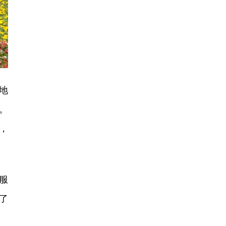
地
。
，
服
了
。