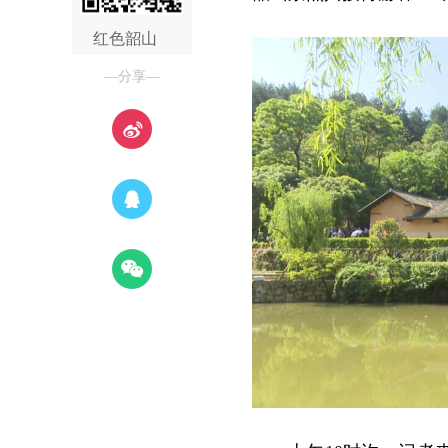
红色韶山
—分享—