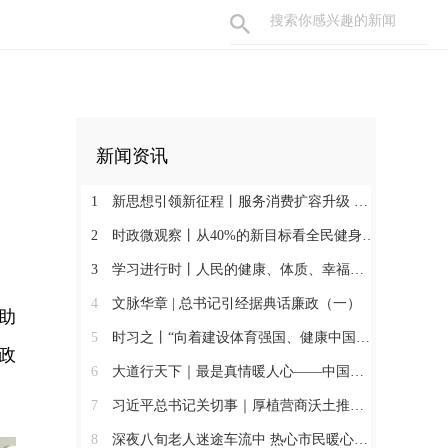
新闻资讯
1
新思想引领新征程丨服务消费扩容升级 激发内需新活力
2
时政微观察丨从40%的新目标看全民健身事业高质量发展
3
学习进行时丨人民的健康、体质、幸福一脉相承
4
文脉华章 | 总书记引经据典话廉政（一）
助
5
时习之丨“向着建设体育强国、健康中国的目标不断迈进”
政
6
大道行天下｜最是真情暖人心——中国元首外交的世界情怀与大国气派
7
习近平总书记关切事｜厚植营商沃土推动东北全面振兴
8
深夜八旬老人迷途车流中 热心市民暖心护送助其平安归家