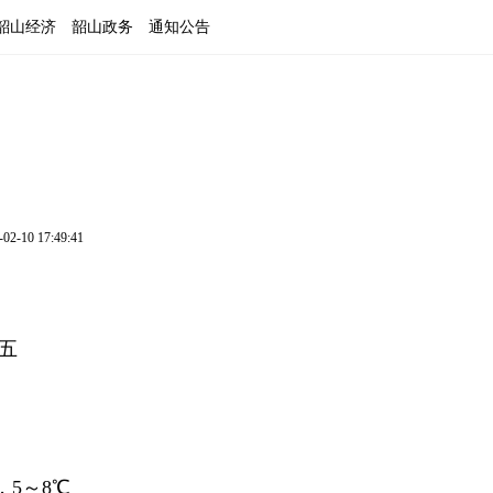
韶山经济
韶山政务
通知公告
-02-10 17:49:41
期五
5～8℃