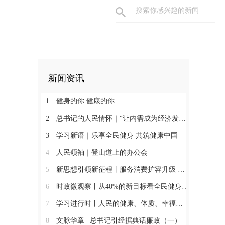
新闻资讯
1
健身的你 健康的你
2
总书记的人民情怀｜“让内需成为经济发展的主动力”
3
学习新语｜乐享全民健身 共筑健康中国
4
人民领袖｜登山道上的办公会
5
新思想引领新征程丨服务消费扩容升级 激发内需新活力
6
时政微观察丨从40%的新目标看全民健身事业高质量发展
7
学习进行时丨人民的健康、体质、幸福一脉相承
8
文脉华章 | 总书记引经据典话廉政（一）