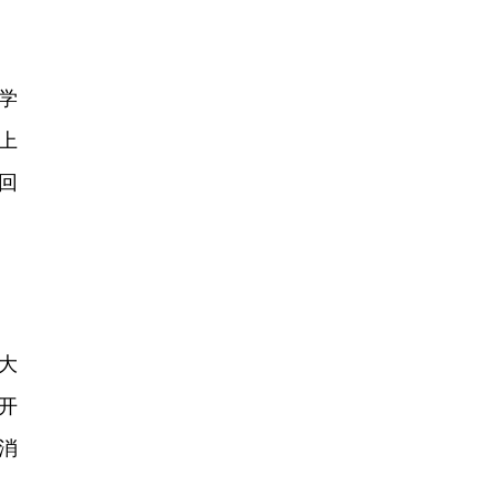
学
上
回
大
开
消