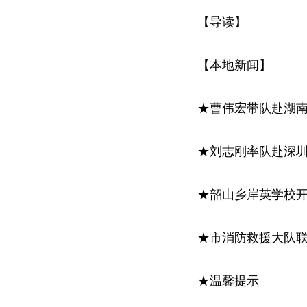
【导读】
【本地新闻】
★曹伟宏带队赴湖
★刘志刚率队赴深
★韶山乡岸英学校
★市消防救援大队
★温馨提示