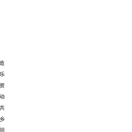
造
乐
资
动
共
乡
同