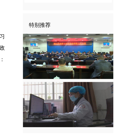
特别推荐
习
政
：