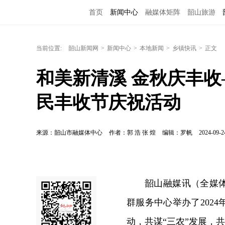
首页
新闻中心
融媒体矩阵
韶山旅游
当前位置:
韶山新闻网
>
新闻中心
>
本地新闻
>
乡镇快讯
>
正文
和美新清溪 金秋庆丰收
民丰收节庆祝活动
来源：韶山市融媒体中心
作者：郭 浩 张 煌
编辑：罗帆
2024-09-2
韶山融媒讯（全媒体记
群服务中心举办了202
动，共谋“三农”发展，