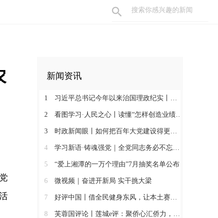
农
新闻资讯
1
习近平总书记今年以来治国理政纪实丨砥砺初心使命 把党建设得更加坚强有力
2
看图学习·人民之心丨读懂“怎样创造业绩”的实干路径
3
时政新闻眼丨如何把百年大党建设得更加坚强有力？总书记这样部署
4
学习新语·铸魂强党｜全党同志务必不忘初心、牢记使命
5
“爱上湘潭的一万个理由”7月抽奖名单公布
党
6
微视频｜奋进开新局 实干挑大梁
活
7
好评中国丨借全民健身东风，让本土赛事撬动消费新增长
8
芙蓉国评论丨莲城e评：聚侨心汇侨力，山海万里皆家国