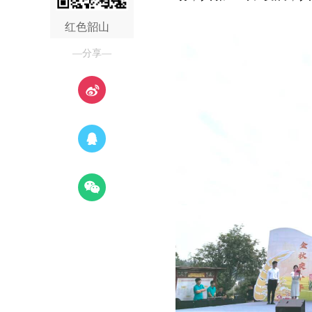
红色韶山
—分享—