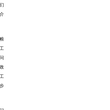
们
介
粮
工
问
政
工
步