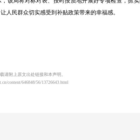
示，该局将对标对表、按时按质地开展好专项检查，抓实
，让人民群众切实感受到补贴政策带来的幸福感。
载请附上原文出处链接和本声明。
t.cn/content/646848/56/13726643.html