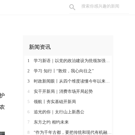
新闻资讯
1
学习新语｜以党的政治建设为统领加强党的各方面建设
2
学习·知行丨“敦煌，我心向往之”
3
时政新闻眼丨从四个维度读懂今年以来中国元首外交
4
实干开新局｜消费市场开局起势
护
5
领航丨夯实基础开新局
农
6
追光的你｜太行山上新愚公
7
东方之约 相约未来
8
“作为千年古都，要把传统和现代有机融合在一起”