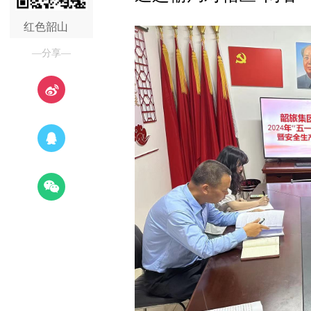
红色韶山
—分享—