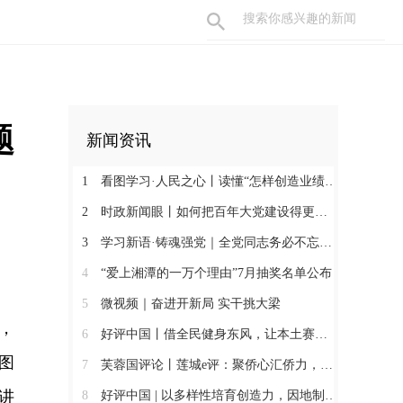
题
新闻资讯
1
看图学习·人民之心丨读懂“怎样创造业绩”的实干路径
2
时政新闻眼丨如何把百年大党建设得更加坚强有力？总书记这样部署
3
学习新语·铸魂强党｜全党同志务必不忘初心、牢记使命
4
“爱上湘潭的一万个理由”7月抽奖名单公布
5
微视频｜奋进开新局 实干挑大梁
，
6
好评中国丨借全民健身东风，让本土赛事撬动消费新增长
图
7
芙蓉国评论丨莲城e评：聚侨心汇侨力，山海万里皆家国
讲
8
好评中国 | 以多样性培育创造力，因地制宜发展新质生产力