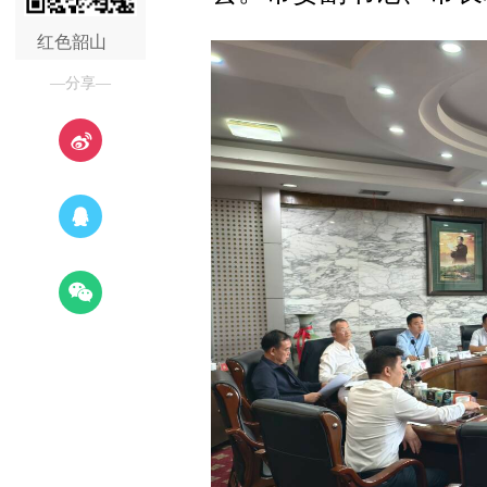
红色韶山
—分享—