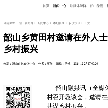
首页
新闻中心
融媒体矩阵
韶山旅游
当前位置:
韶山新闻网
>
新闻中心
>
本地新闻
>
乡镇快讯
>
正文
韶山乡黄田村邀请在外人士
乡村振兴
来源：韶山市融媒体中心
作者：蒋波
编辑：罗帆
2024-12-27 17:09:20
韶山融媒讯（全媒体
村召开恳谈会，邀请在
共谋乡村振兴 。