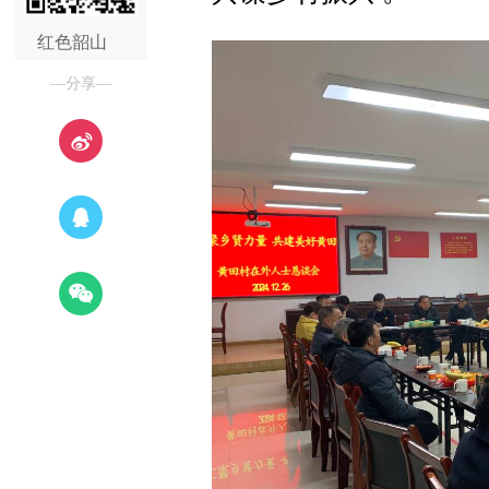
红色韶山
—分享—