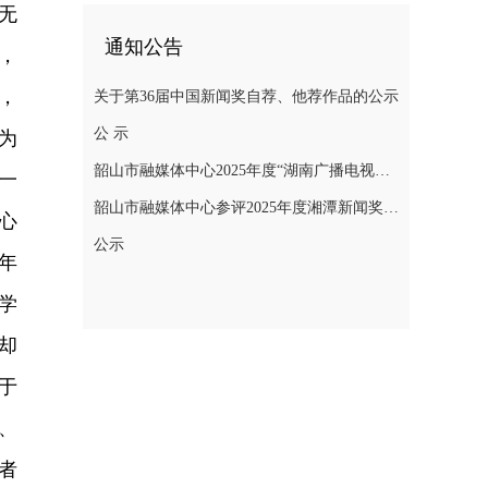
无
通知公告
，
，
关于第36届中国新闻奖自荐、他荐作品的公示
公 示
为
韶山市融媒体中心2025年度“湖南广播电视奖”县融专项奖参评作品公示
一
韶山市融媒体中心参评2025年度湘潭新闻奖评选作品公示
心
公示
年
学
却
于
、
者