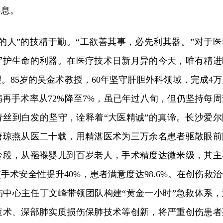
不息。
的人”的技精于勤。“工欲善其事，必先利其器。”对于医
守护生命的利器。在医疗技术日新月异的今天，唯有精进
。85岁的吴金术教授，60年坚守肝胆外科领域，完成4万
再手术率从72%降至7%，虽已年过八旬，但仍坚持每周
青丝到白发的坚守，诠释着“大医精诚”的真谛。长沙爱尔
唐琼燕从医二十载，用精湛医术为三万余名患者驱散眼前
龄段，从襁褓婴儿到百岁老人，手术精度达微米级，其主
手术安全性提升40%，患者满意度达98.6%。在创伤救治
伤中心主任丁文峰带领团队构建“黄金一小时”急救体系，
查术、深部肺实质损伤保肺技术等创新，将严重创伤患者