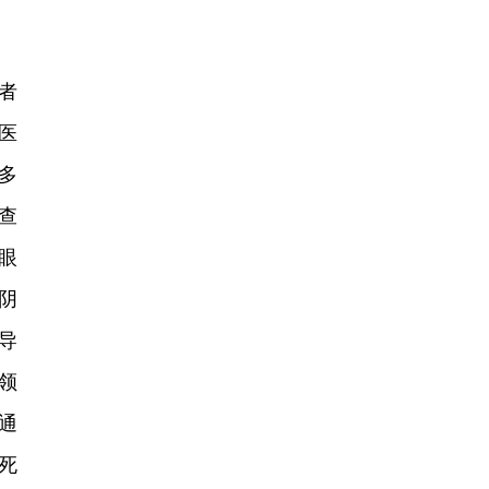
者
医
多
查
眼
阴
导
领
通
死