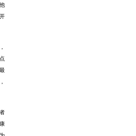
。他
开
，
点
最
，
者
康
为