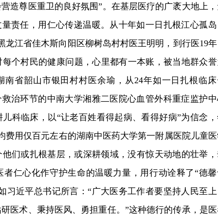
会营造尊医重卫的良好氛围”。在基层医疗的广袤大地上，
步丈量责任，用仁心传递温暖。从十年如一日扎根江心孤岛
的黑龙江省佳木斯向阳区柳树岛村村医王明明，到行医19年
对每个村民的健康问题，心里都有一本账，被当地群众誉
的湖南省韶山市银田村村医余瑜，从24年如一日扎根临床
一个救治环节的中南大学湘雅二医院心血管外科重症监护中
耕儿科临床，以“让老百姓看得起病、看得好病”为信念，
平均费用仅百元左右的湖南中医药大学第一附属医院儿童医
个他们或扎根基层，或深耕领域，没有惊天动地的壮举，
医者仁心化作守护生命的温暖力量，用行动诠释了“德馨
正如习近平总书记所言：“广大医务工作者要坚持人民至上
钻研医术、秉持医风、勇担重任。”这种德行的传承，是医