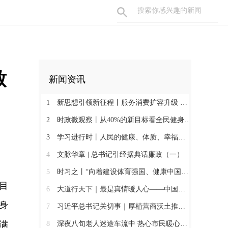
致
新闻资讯
1
新思想引领新征程丨服务消费扩容升级 激发内需新活力
2
时政微观察丨从40%的新目标看全民健身事业高质量发展
3
学习进行时丨人民的健康、体质、幸福一脉相承
4
文脉华章 | 总书记引经据典话廉政（一）
5
时习之丨“向着建设体育强国、健康中国的目标不断迈进”
目
6
大道行天下｜最是真情暖人心——中国元首外交的世界情怀与大国气派
身
7
习近平总书记关切事｜厚植营商沃土推动东北全面振兴
满
8
深夜八旬老人迷途车流中 热心市民暖心护送助其平安归家