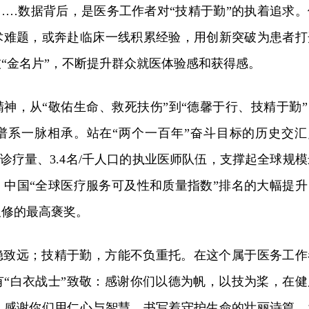
25%……数据背后，是医务工作者对“技精于勤”的执着追求
术难题，或奔赴临床一线积累经验，用创新突破为患者打
“金名片”，不断提升群众就医体验感和获得感。
神，从“敬佑生命、救死扶伤”到“德馨于行、技精于勤”
谱系一脉相承。站在“两个一百年”奋斗目标的历史交汇
年诊疗量、3.4名/千人口的执业医师队伍，支撑起全球规模
。中国“全球医疗服务可及性和质量指数”排名的大幅提升
双修的最高褒奖。
稳致远；技精于勤，方能不负重托。在这个属于医务工作
有“白衣战士”致敬：感谢你们以德为帆，以技为桨，在健
；感谢你们用仁心与智慧，书写着守护生命的壮丽诗篇，