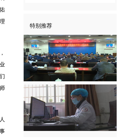
佑
理
特别推荐
，
业
们
师
人
事