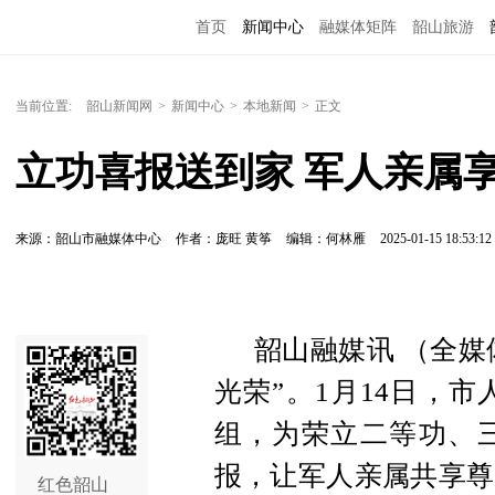
首页
新闻中心
融媒体矩阵
韶山旅游
当前位置:
韶山新闻网
>
新闻中心
>
本地新闻
>
正文
立功喜报送到家 军人亲属
来源：韶山市融媒体中心
作者：庞旺 黄筝
编辑：何林雁
2025-01-15 18:53:12
韶山融媒讯 （全媒
光荣”。1月14日，
组，为荣立二等功、
报，让军人亲属共享尊
红色韶山