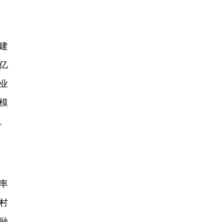
建
亿
业
规模
。
率
村
融