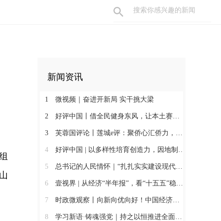
新闻资讯
1
微视频｜奋进开新局 实干挑大梁
2
好评中国丨借全民健身东风，让本土赛事撬动消费新增长
3
芙蓉国评论丨莲城e评：聚侨心汇侨力，山海万里皆家国
4
好评中国 | 以多样性培育创造力，因地制宜发展新质生产力
组
5
总书记的人民情怀｜“扎扎实实建设现代化产业体系”
山
6
壹视界 | 从经济“半年报”，看“十五五”稳健开局
7
时政微观察丨向新向优向好！中国经济展现强大韧性和活力
8
学习新语·铸魂强党｜持之以恒推进全面从严治党